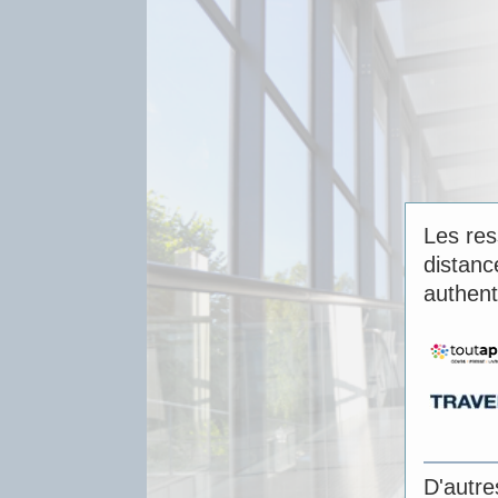
Les res
distanc
authent
D'autr