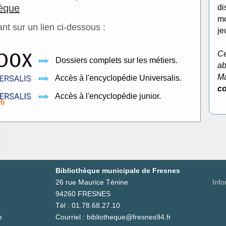
hèque
di
mo
ant sur un lien ci-dessous :
j
Ce
Dossiers complets sur les métiers.
ab
Ma
Accès à l'encyclopédie Universalis.
co
Accès à l'encyclopédie junior.
Bibliothèque municipale de Fresnes
26 rue Maurice Ténine
Info
94260 FRESNES
Tél : 01.78.68.27.10
e
Courriel : bibliotheque@fresnes94.fr