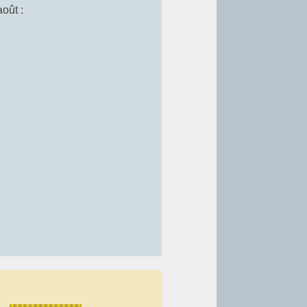
août :
...
ans le parc, à l'ombre des
 échappées de lectures.
rnables ou plus récents pour