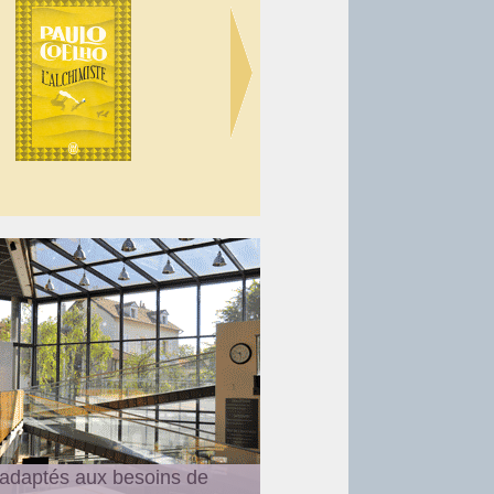
quelques chansons, comptines
 coussin.
éplacée à l'intérieur de la
 adaptés aux besoins de