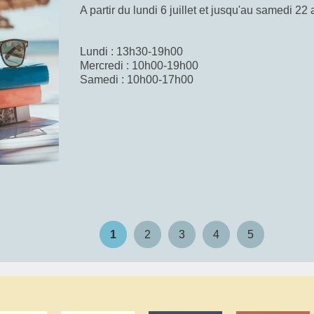
A partir du lundi 6 juillet et jusqu'au samedi 22 
Lundi : 13h30-19h00
Mercredi : 10h00-19h00
Samedi : 10h00-17h00
Les histoires au jardin
1
2
3
4
5
Encore une histoire...
Durant l'été, les bibliothécaires s'installeront d
arbres, pour proposer aux familles des petites
Un moment à partager autour d'albums incontou