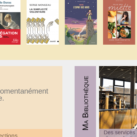
les plus petits et jusqu'à 6 ans.
Nous en profiterons pour entonner ensemble 
ou formulettes.
Mercredi 8 juillet, 15h
Lundi 13 juillet, 15h
Mercredi 22 juillet, 15h
Lundi 27 juillet, 15h
Mercredi 5 août, 15h
Mercredi 12 août; 15h
Sans réservation
.
Ma Bibliothèque
momentanément
Pensez à vous munir de votre tapis ou de votre
e.
En fonction de la météo, la séance pourra être d
structure.
Partages de lectures
Des services
ections